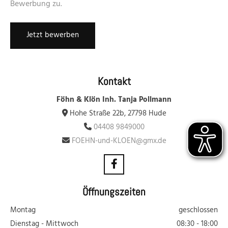
Bewerbung zu.
Kontakt
Föhn & Klön Inh. Tanja Pollmann
Hohe Straße 22b, 27798 Hude

04408 9849000

FOEHN-und-KLOEN@gmx.de

Öffnungszeiten
Montag
geschlossen
Dienstag - Mittwoch
08:30 - 18:00