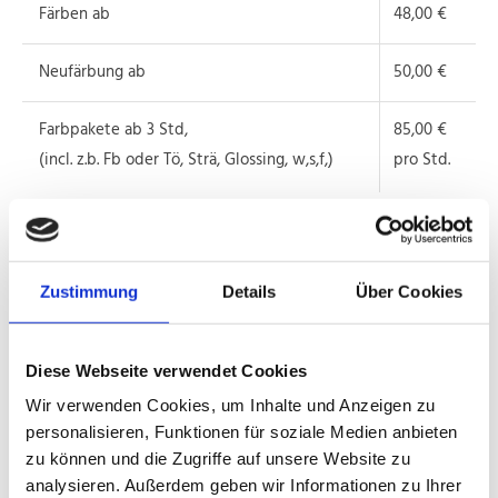
Färben ab
48,00 €
Neufärbung ab
50,00 €
Farbpakete ab 3 Std,
85,00 €
(incl. z.b. Fb oder Tö, Strä, Glossing, w,s,f,)
pro Std.
OLAPLEX
Bei Farbe oder Strähnen ab
22,00 €
Zustimmung
Details
Über Cookies
Als Treatment ab
22,00 €
Diese Webseite verwendet Cookies
Kopfmassage
8,00 €
Wir verwenden Cookies, um Inhalte und Anzeigen zu
personalisieren, Funktionen für soziale Medien anbieten
Bart schneiden
15,00 €
zu können und die Zugriffe auf unsere Website zu
analysieren. Außerdem geben wir Informationen zu Ihrer