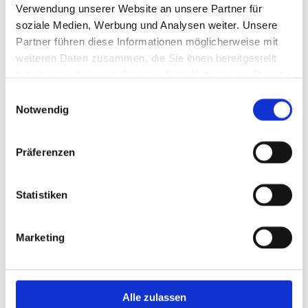
Maschinenschnitt
20,00 €
Verwendung unserer Website an unsere Partner für
soziale Medien, Werbung und Analysen weiter. Unsere
Partner führen diese Informationen möglicherweise mit
KOSMETIK / EXTRAS
weiteren Daten zusammen, die Sie ihnen bereitgestellt
haben oder die sie im Rahmen Ihrer Nutzung der Dienste
gesammelt haben.
Einwilligungsauswahl
Augenbrauen zupfen
6,00 €
Notwendig
Augenbrauen färben
9,50 €
Präferenzen
Wimpern färben
12,00 €
Statistiken
Komplett-Angebot
26,00 €
Marketing
Sofortkur
5,50 €
Spezialkur inkl. Kopfmassage
12,00 €
Alle zulassen